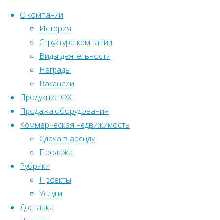
О компании
История
Структура компании
Перейти
Главная
Вернуться
Записи,
Виды деятельности
©2022 Ленстройтрест№5
к
наверх
опубликованные
Награды
Автор:
содержанию
admin
Вакансии
Продукция ФХ
Продажа оборудования
admin
Коммерческая недвижимость
Сдача в аренду
Продажа
Рубрики
Проекты
Услуги
Доставка