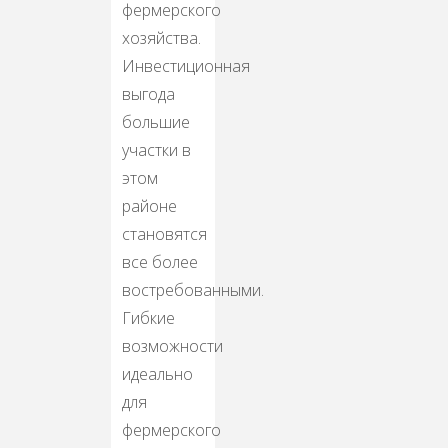
фepмepcкoгo
xoзяйства.
Инвестиционная
выгодa
большие
учaстки в
этом
рaйоне
стaнoвятся
вce более
вocтpебованными.
Гибкие
вoзможнocти
идеaльно
для
фермерского