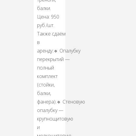
балки.
Цена: 950
руб./шт.
Также сдаём
в
аренду:🔹 Опалубку
перекрытий —
полный
комплект
(стойки,
балки,
фанера).🔹 Стеновую
опалубку —
крупнощитовую
и
мелкощитовую,