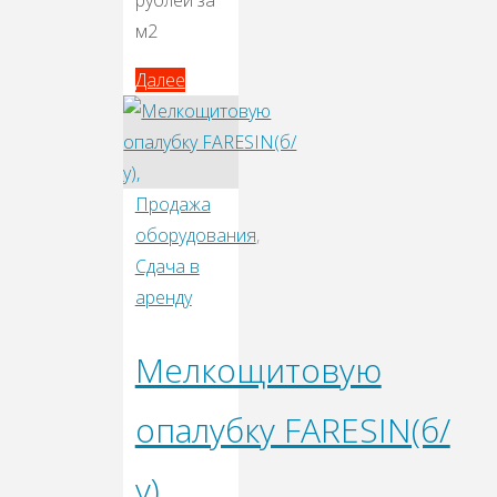
м2
Далее
Далее
Продажа
оборудования
,
Сдача в
аренду
Мелкощитовую
опалубку FARESIN(б/
у),