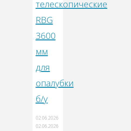
телескопические
RBG
3600
мм
для
опалубки
б/у
02.06.2026
02.06.2026