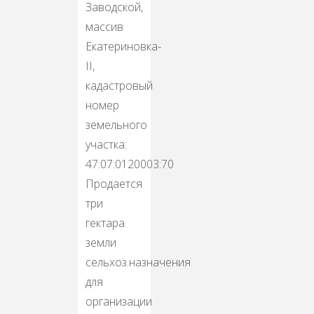
Заводской,
массив
Екатериновка-
II,
кадастровый
номер
земельного
участка:
47:07:0120003:70
Продается
три
гектара
земли
сельхoз.назнaчения
для
организации