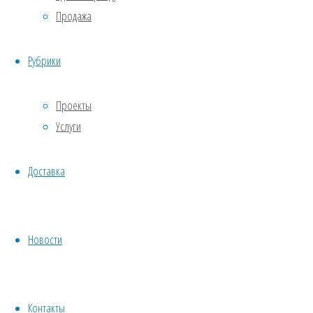
Цена 1
Продажа
700 000
рублей
Рубрики
Далее
Далее
Проекты
Услуги
Доставка
Сдача в
Новости
аренду
Организация,
Контакты