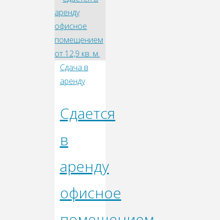
Сдача в
аренду
Сдается
в
аренду
офисное
помещением