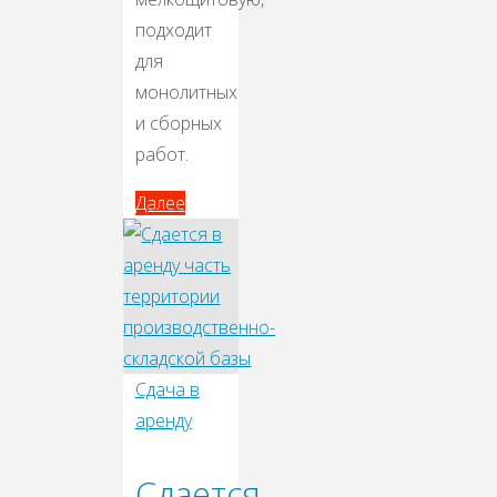
подходит
для
монолитных
и сборных
работ.
Далее
Далее
Сдача в
аренду
Сдается