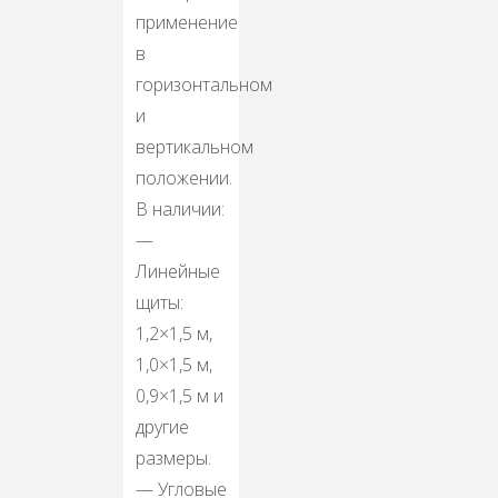
применение
в
горизонтальном
и
вертикальном
положении.
В наличии:
—
Линейные
щиты:
1,2×1,5 м,
1,0×1,5 м,
0,9×1,5 м и
другие
размеры.
— Угловые