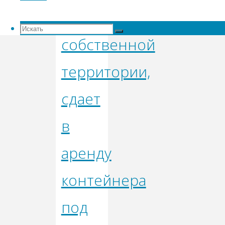
на
Искать:
Искать
собственной
Искать
территории,
сдает
в
аренду
контейнера
под