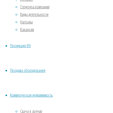
Структура компании
состоянии
Виды деятельности
Награды
1990
Вакансии
г.в.,
Продукция ФХ
300 л.
сил
Продажа оборудования
09.06.2026
09.06.2026
Коммерческая недвижимость
3175 м/
часов
Сдача в аренду