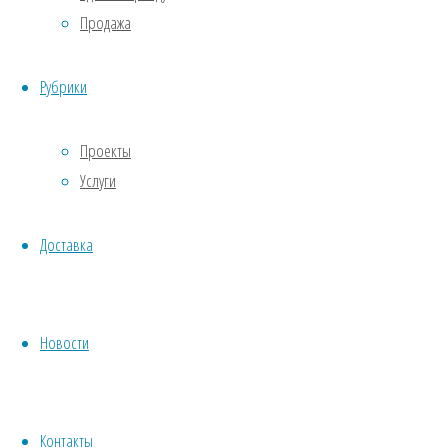
Образовательные учреждения
Продажа
Военный институт вну
Рубрики
поляне
Проекты
Услуги
13.01.2022
13.01.2022
Далее
Далее
Доставка
Образовательные учреждения
Корпус института хол
Новости
13.01.2022
20.01.2022
Далее
Далее
Контакты