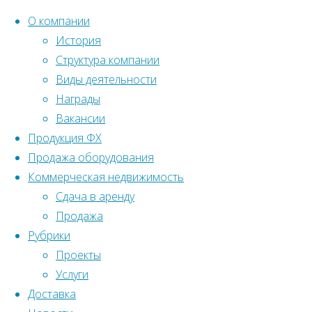
О компании
История
Структура компании
Перейти
Главная
Реализованные объекты
Виды деятельности
Архив рубрики "Образова
к
Награды
содержанию
Вакансии
Рубрика:
Образователь
Продукция ФХ
Продажа оборудования
Коммерческая недвижимость
Сдача в аренду
Образовательные учреждения
Продажа
Рубрики
Детский сад на пер. Дж
Проекты
Услуги
Доставка
13.01.2022
13.01.2022