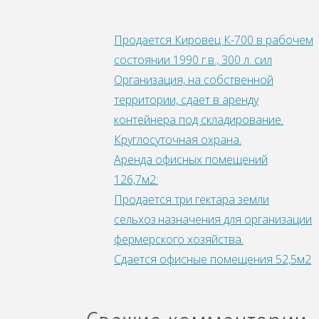
Продается Кировец К-700 в рабочем
состоянии 1990 г.в., 300 л. сил
Организация, на собственной
территории, сдает в аренду
контейнера под складирование.
Круглосуточная охрана.
Аренда офисных помещений
126,7м2:
Продается три гектара земли
сельхоз.назначения для организации
фepмepcкoгo xoзяйства.
Сдается офисные помещения 52,5м2