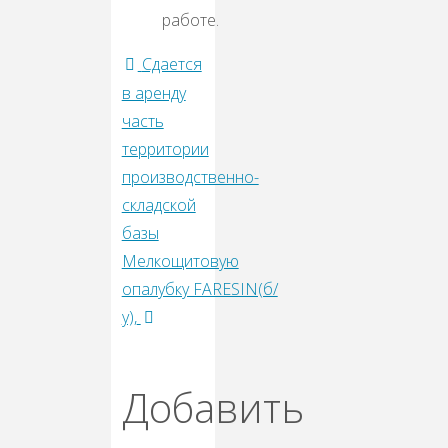
Сдается
в аренду
часть
территории
производственно-
складской
базы
Мелкощитовую
опалубку FARESIN(б/
у),
Добавить