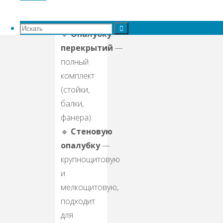
Также
сдаём
в аренду:
Искать:
Искать
🔹
Опалубку
Искать
перекрытий
—
полный
комплект
(стойки,
балки,
фанера).
🔹
Стеновую
опалубку
—
крупнощитовую
и
мелкощитовую,
подходит
для