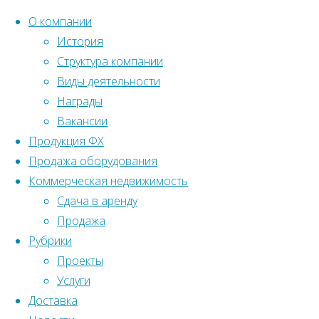
О компании
История
Структура компании
Перейти
Главная
Вернуться
Виды деятельности
©2022 Ленстройтрест№5
к
наверх
Награды
Новости
содержанию
Вакансии
Стойки
Продукция ФХ
монтажные
Продажа оборудования
телескопические
Коммерческая недвижимость
RBG 3600
Сдача в аренду
Новости
,
мм для
Продажа
Продажа
опалубки
Рубрики
оборудования
б/у
Проекты
Услуги
Стойки
Доставка