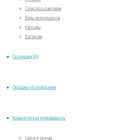
опалубки
Структура компании
Виды деятельности
б/у
Награды
Вакансии
Продукция ФХ
02.06.2026
02.06.2026
Продажа оборудования
Стойку
монтажную
телескопическую
RBG 3600
Коммерческая недвижимость
мм для
опалубки
Сдача в аренду