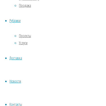
Предыдущий
Продажа
слайд
Следующий
слайд
Рубрики
Основание
Проекты
под
памятник
Услуги
крейсеру
«Киров»
Доставка
Военный
институт
внутренних
Новости
войск
МВД в
Сосновой
поляне
Контакты