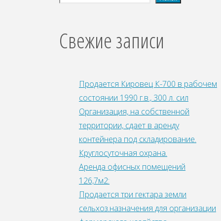
Свежие записи
Продается Кировец К-700 в рабочем
состоянии 1990 г.в., 300 л. сил
Организация, на собственной
территории, сдает в аренду
контейнера под складирование.
Круглосуточная охрана.
Аренда офисных помещений
126,7м2:
Продается три гектара земли
сельхоз.назначения для организации