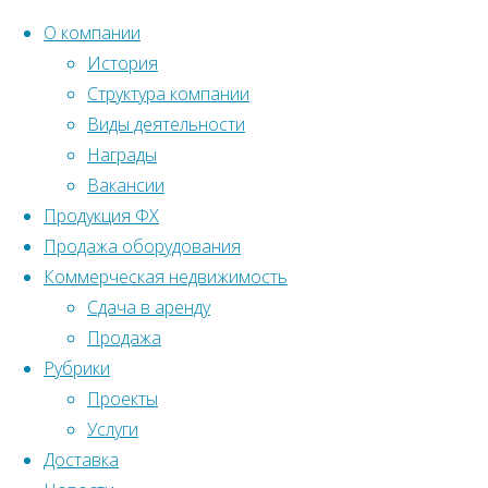
О компании
История
Структура компании
Перейти
Главная
Вернуться
Виды деятельности
©2022 Ленстройтрест№5
к
наверх
Награды
Реализованные
содержанию
Вакансии
объекты
Продукция ФХ
Продажа оборудования
Образовательные
Коммерческая недвижимость
Образовательные
учреждения
Сдача в аренду
учреждения
Корпус
Продажа
института
Рубрики
холодильной
Корпус
Проекты
промышленности
Услуги
института
Доставка