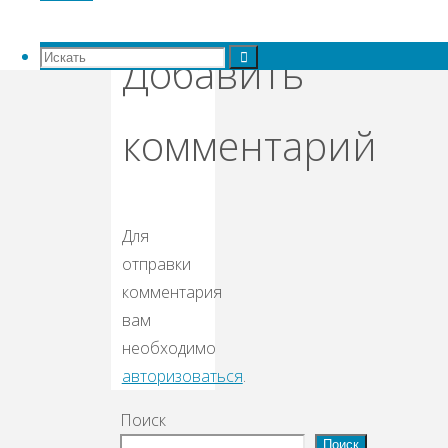
Искать:
Добавить
Искать
Искать
комментарий
Для
отправки
комментария
вам
необходимо
авторизоваться
.
Поиск
Поиск