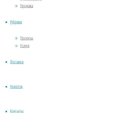
Продажа
Продается Кировец К-700 в рабочем
Рубрики
состоянии 1990 г.в., 300 л. сил
Организация, на собственной
Проекты
территории, сдает в аренду
Услуги
контейнера под складирование.
Круглосуточная охрана.
Доставка
Аренда офисных помещений
126,7м2:
Продается три гектара земли
сельхоз.назначения для организации
Новости
фepмepcкoгo xoзяйства.
Сдается офисные помещения 52,5м2
Контакты