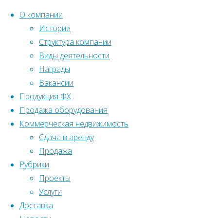
О компании
История
Структура компании
Перейти
Главная
Вернуться
Виды деятельности
Здания
©2022 Ленстройтрест№5
к
наверх
Награды
социально-
Реализованные
содержанию
Вакансии
культурного
объекты
Продукция ФХ
назначения
Здания
Продажа оборудования
социально-
Коммерческая недвижимость
культурного
Реконструкция
Сдача в аренду
назначения
Продажа
гостиницы
Рубрики
Реконструкция
Проекты
гостиницы
Услуги
«Англетер»
«Англетер»
Доставка