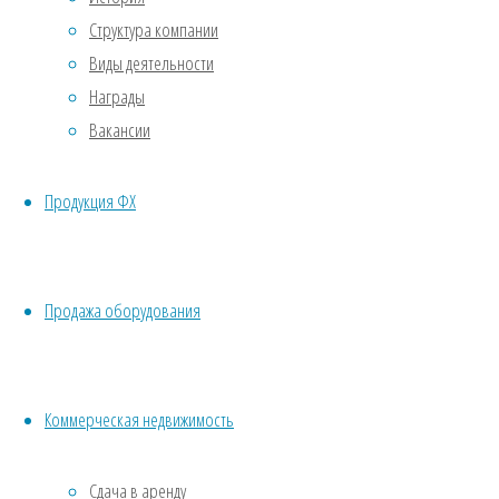
Структура компании
комментарий
Виды деятельности
Награды
Вакансии
Для
отправки
Продукция ФХ
комментария
вам
необходимо
Продажа оборудования
авторизоваться
.
Поиск
Поиск
Коммерческая недвижимость
Свежие записи
Сдача в аренду