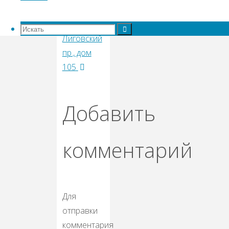
Будапештская
ул., дом 65
Искать:
Искать
Лиговский
Искать
пр., дом
105
Добавить
комментарий
Для
отправки
комментария