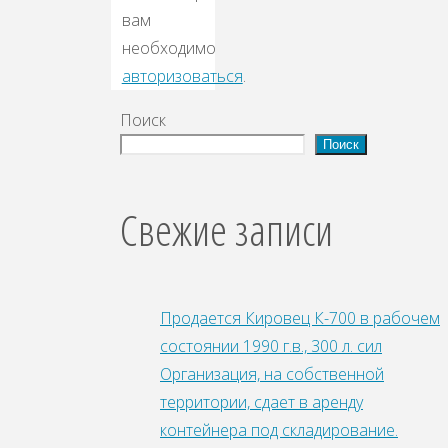
вам
необходимо
авторизоваться
.
Поиск
Поиск
Свежие записи
Продается Кировец К-700 в рабочем
состоянии 1990 г.в., 300 л. сил
Организация, на собственной
территории, сдает в аренду
контейнера под складирование.