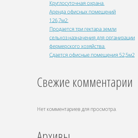
Круглосуточная охрана.
Аренда офисных помещений
126,7м2:
Продается три гектара земли
сельхоз.назначения для организации
фepмepcкoгo xoзяйства.
Сдается офисные помещения 52,5м2
Свежие комментарии
Нет комментариев для просмотра.
Архивы