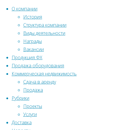
О компании
История
Структура компании
Перейти
Главная
Вернуться
Виды деятельности
©2022 Ленстройтрест№5
к
наверх
Награды
Реализованные
содержанию
Вакансии
Жилые
объекты
Продукция ФХ
дома
Жилые
Продажа оборудования
дома
Коммерческая недвижимость
Садовая
Садовая
Сдача в аренду
ул., дом 72
Продажа
ул.,
Рубрики
Проекты
Услуги
дом
Доставка