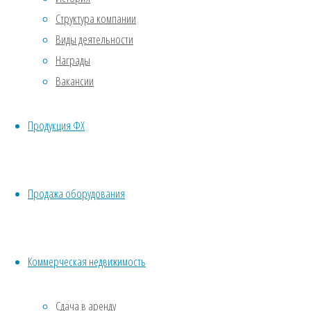
—
Структура компании
подземная
Виды деятельности
автостоянка
Награды
Вакансии
—
стеклопакеты
Продукция ФХ
—
помещения
для
консьержа,
Продажа оборудования
контроль
доступа
—
Коммерческая недвижимость
обжитой
район
Сдача в аренду