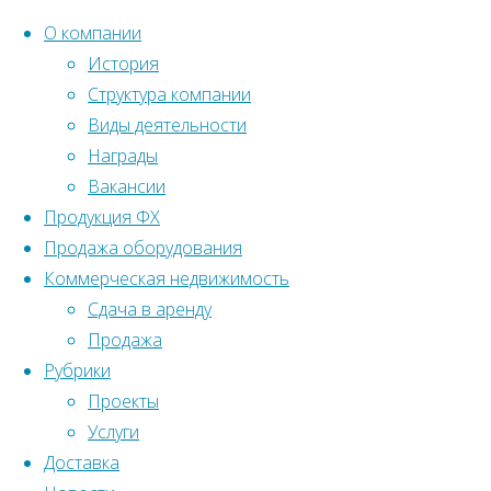
О компании
История
Структура компании
Перейти
Главная
Вернуться
Виды деятельности
Жилые
©2022 Ленстройтрест№5
к
наверх
Награды
дома
Реализованные
содержанию
Вакансии
объекты
Продукция ФХ
Жилые
ул.
Продажа оборудования
дома
ул.
Коммерческая недвижимость
Бассейная,
Бассейная,
Сдача в аренду
дом 73,
Продажа
корпус 1
Рубрики
дом
Проекты
Услуги
Доставка
73,