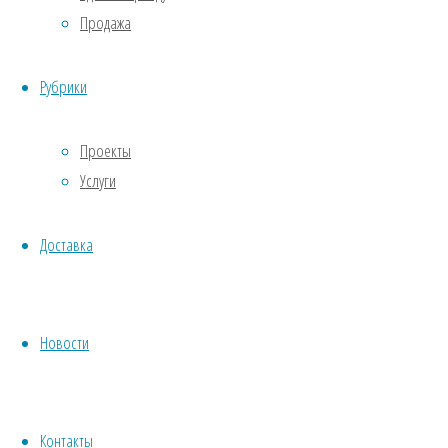
Продажа
— 10
минут до
метро
Рубрики
«Парк
Победы»
Проекты
Услуги
ул.
Карташихина,
дом 5
Доставка
ул.
Ленсовета,
дома 88,
Новости
90
Добавить
Контакты