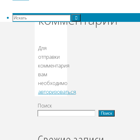
комментарий
Искать:
Искать
Искать
Для
отправки
комментария
вам
необходимо
авторизоваться
.
Поиск
Поиск
Свежие записи