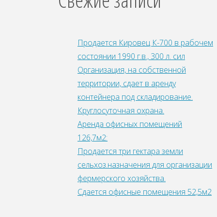
Продается Кировец К-700 в рабочем
состоянии 1990 г.в., 300 л. сил
Организация, на собственной
территории, сдает в аренду
контейнера под складирование.
Круглосуточная охрана.
Аренда офисных помещений
126,7м2:
Продается три гектара земли
сельхоз.назначения для организации
фepмepcкoгo xoзяйства.
Сдается офисные помещения 52,5м2