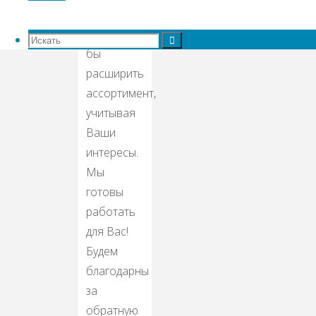
продукцию.
Хотелось
Искать:
Искать
бы
Искать
расширить
ассортимент,
учитывая
Ваши
интересы.
Мы
готовы
работать
для Вас!
Будем
благодарны
за
обратную