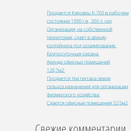
Продается Кировец К-700 в рабочем
состоянии 1990 г.в., 300 л. сил
Организация, на собственной
территории, сдает в аренду
контейнера под складирование.
Круглосуточная охрана.
Аренда офисных помещений
126,7м2:
Продается три гектара земли
сельхоз.назначения для организации
фepмepcкoгo xoзяйства.
Сдается офисные помещения 52,5м2
Свежие комментарии