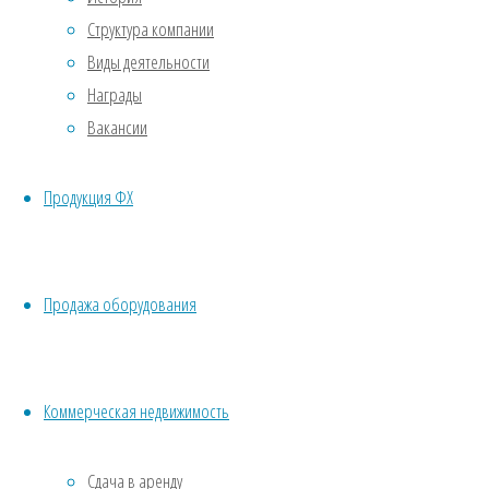
использования
Структура компании
химии,
Виды деятельности
поэтому
Награды
наша
Вакансии
продукция
является
Продукция ФХ
экологически
чистой.
Наш
девиз:
Продажа оборудования
«Здоровье
и
долголетие!»
Коммерческая недвижимость
Являясь
поставщиком
Сдача в аренду
свежей