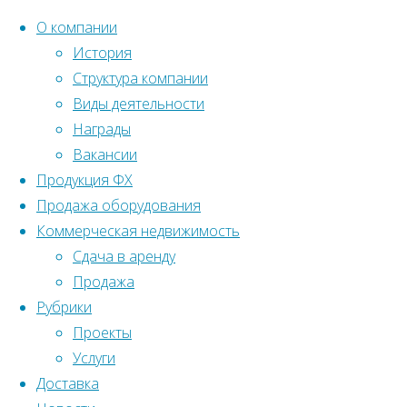
О компании
История
Структура компании
Перейти
Главная
Вернуться
Виды деятельности
©2022 Ленстройтрест№5
к
наверх
Награды
Новости
содержанию
Вакансии
Продукция ФХ
Фермерское
Новости
Продажа оборудования
хозяйство
Коммерческая недвижимость
Фермерское
Сдача в аренду
Продажа
Рубрики
хозяйство
Проекты
Услуги
Доставка