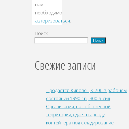
вам
необходимо
авторизоваться
.
Поиск
Поиск
Свежие записи
Продается Кировец К-700 в рабочем
состоянии 1990 г.в., 300 л. сил
Организация, на собственной
территории, сдает в аренду
контейнера под складирование.