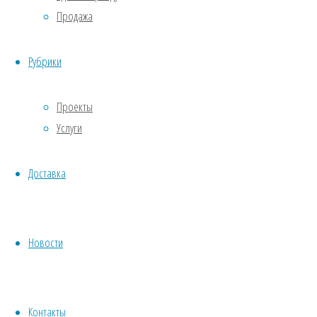
всего
Продажа
подвержены
воздействию
Рубрики
различных
негативных
Проекты
факторов,
Услуги
таких как:
гниение,
жуки-
Доставка
древоточцы,
грызуны,
бактерии.
Новости
Подходит
для
ландшафтного
дизайна,
Контакты