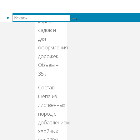
приусадебных
участков,
Искать:
клумб,
Искать
Искать
садов и
для
оформления
дорожек.
Объем –
35 л
Состав:
щепа из
лиственных
пород с
добавлением
хвойных