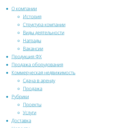
О компании
История
Структура компании
Перейти
Главная
Вернуться
Продукция
Виды деятельности
©2022 Ленстройтрест№5
к
наверх
Щепа для
Награды
содержанию
мульчирования
Вакансии
почвы
Продукция ФХ
Продукция
Продажа оборудования
Коммерческая недвижимость
Щепа
Сдача в аренду
Продажа
для
Рубрики
Проекты
Услуги
мульчирования
Доставка