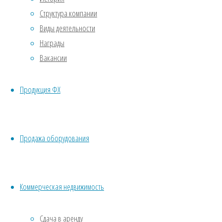
материал
Структура компании
Отличный
Виды деятельности
материал
Награды
для
Вакансии
мульчирования
и
Продукция ФХ
украшения.
Для
мульчирования
идеально.
Продажа оборудования
Лиственные
породы,
Коммерческая недвижимость
как
известно,
наименее
Сдача в аренду