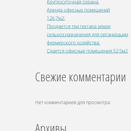
Круглосуточная охрана.
Аренда офисных помещений
126,7м2:
Продается три гектара земли
сельхоз.назначения для организации
фepмepcкoгo xoзяйства.
Сдается офисные помещения 52,5м2
Свежие комментарии
Нет комментариев для просмотра.
Архивы